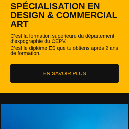
SPÉCIALISATION EN
DESIGN & COMMERCIAL
ART
C’est la formation supérieure du département
d’expographie du CEPV.
C’est le diplôme ES que tu obtiens après 2 ans
de formation.
EN SAVOIR PLUS