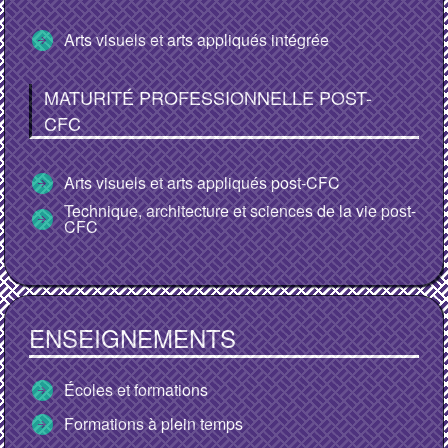
arrow_circle_right
Arts visuels et arts appliqués intégrée
MATURITÉ PROFESSIONNELLE POST-
CFC
arrow_circle_right
Arts visuels et arts appliqués post-CFC
Technique, architecture et sciences de la vie post-
arrow_circle_right
CFC
ENSEIGNEMENTS
arrow_circle_right
Écoles et formations
arrow_circle_right
Formations à plein temps