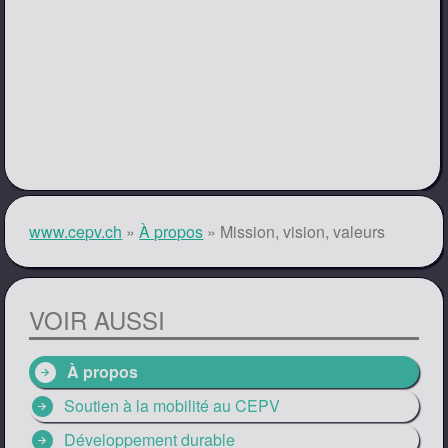
www.cepv.ch
»
À propos
»
Mission, vision, valeurs
VOIR AUSSI
arrow_circle_right
À propos
arrow_circle_right
Soutien à la mobilité au CEPV
arrow_circle_right
Développement durable