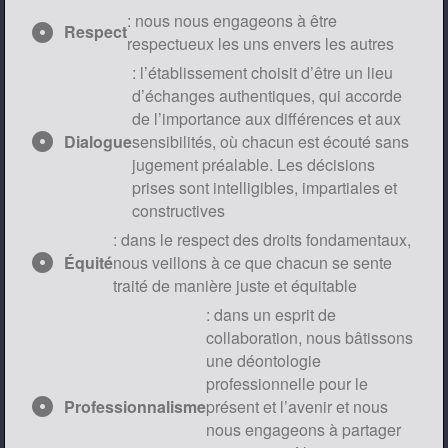
: nous nous engageons à être
adjust
Respect
respectueux les uns envers les autres
: l’établissement choisit d’être un lieu
d’échanges authentiques, qui accorde
de l’importance aux différences et aux
adjust
Dialogue
sensibilités, où chacun est écouté sans
jugement préalable. Les décisions
prises sont intelligibles, impartiales et
constructives
: dans le respect des droits fondamentaux,
adjust
Équité
nous veillons à ce que chacun se sente
traité de manière juste et équitable
: dans un esprit de
collaboration, nous bâtissons
une déontologie
professionnelle pour le
adjust
Professionnalisme
présent et l’avenir et nous
nous engageons à partager