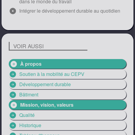
dans le monde du travail
adjust
Intégrer le développement durable au quotidien
VOIR AUSSI
arrow_circle_right
À propos
arrow_circle_right
Soutien à la mobilité au CEPV
arrow_circle_right
Développement durable
arrow_circle_right
Bâtiment
arrow_circle_right
Mission, vision, valeurs
arrow_circle_right
Qualité
arrow_circle_right
Historique