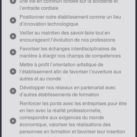
adjust
une vie en commun fondée sur la solidarité et
l’entraide cordiale
Positionner notre établissement comme un lieu
adjust
d’innovation technologique
Veiller au maintien des savoir-faire tout en
adjust
encourageant l’évolution de nos professions
Favoriser les échanges interdisciplinaires de
adjust
manière à élargir nos champs de compétences
Mettre à profit l’orientation artistique de
adjust
l’établissement afin de favoriser l’ouverture aux
autres et au monde
Développer nos réseaux en partenariat avec
adjust
d’autres établissements de formation
Renforcer les ponts avec les entreprises pour être
en lien avec la réalité professionnelle,
correspondre aux exigences du monde
adjust
économique, valoriser les réalisations des
personnes en formation et favoriser leur insertion