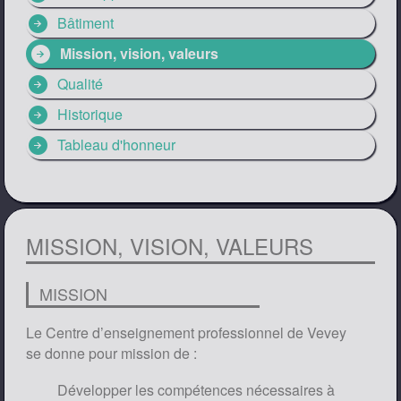
arrow_circle_right
Bâtiment
arrow_circle_right
Mission, vision, valeurs
arrow_circle_right
Qualité
arrow_circle_right
Historique
arrow_circle_right
Tableau d'honneur
MISSION, VISION, VALEURS
MISSION
Le Centre d’enseignement professionnel de Vevey
se donne pour mission de :
Développer les compétences nécessaires à