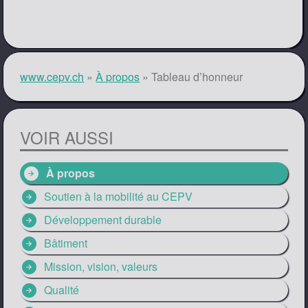
www.cepv.ch
»
À propos
»
Tableau d’honneur
VOIR AUSSI
arrow_circle_right
À propos
arrow_circle_right
Soutien à la mobilité au CEPV
arrow_circle_right
Développement durable
arrow_circle_right
Bâtiment
arrow_circle_right
Mission, vision, valeurs
arrow_circle_right
Qualité