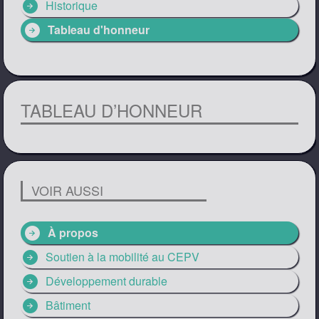
arrow_circle_right
Historique
arrow_circle_right
Tableau d'honneur
TABLEAU D’HONNEUR
VOIR AUSSI
arrow_circle_right
À propos
arrow_circle_right
Soutien à la mobilité au CEPV
arrow_circle_right
Développement durable
arrow_circle_right
Bâtiment