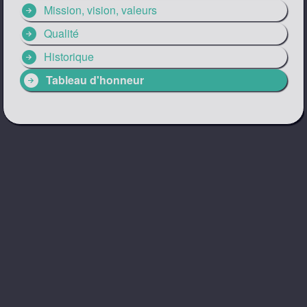
arrow_circle_right
Mission, vision, valeurs
arrow_circle_right
Qualité
arrow_circle_right
Historique
arrow_circle_right
Tableau d'honneur