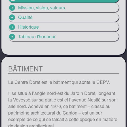
arrow_circle_right
Mission, vision, valeurs
arrow_circle_right
Qualité
arrow_circle_right
Historique
arrow_circle_right
Tableau d'honneur
BÂTIMENT
Le Centre Doret est le bâtiment qui abrite le CEPV.
Il se situe à l’angle nord-est du Jardin Doret, longeant
la Veveyse sur sa partie est et l’avenue Nestlé sur son
aile nord. Achevé en 1970, ce bâtiment – classé au
patrimoine architectural du Canton – est un pur
exemple de ce qui se faisait à cette époque en matière
de design architectural.