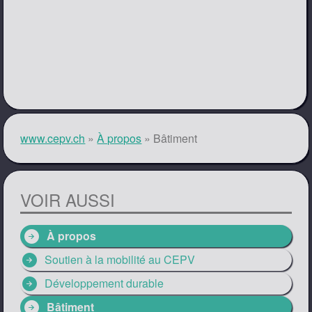
www.cepv.ch
»
À propos
»
Bâtiment
VOIR AUSSI
arrow_circle_right
À propos
arrow_circle_right
Soutien à la mobilité au CEPV
arrow_circle_right
Développement durable
arrow_circle_right
Bâtiment