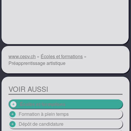
www.cepv.ch
»
Écoles et formations
»
Préapprentissage artistique
VOIR AUSSI
arrow_circle_right
Écoles et formations
arrow_circle_right
Formation à plein temps
arrow_circle_right
Dépôt de candidature