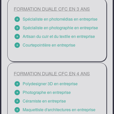
FORMATION DUALE CFC EN 3 ANS
arrow_circle_right
Spécialiste en photomédias en entreprise
arrow_circle_right
Spécialiste en photographie en entreprise
arrow_circle_right
Artisan du cuir et du textile en entreprise
arrow_circle_right
Courtepointière en entreprise
FORMATION DUALE CFC EN 4 ANS
arrow_circle_right
Polydesigner 3D en entreprise
arrow_circle_right
Photographe en entreprise
arrow_circle_right
Céramiste en entreprise
arrow_circle_right
Maquettiste d'architectures en entreprise