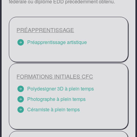
fédérale ou diplôme EDD précédemment obtenu.
PRÉAPPRENTISSAGE
arrow_circle_right
Préapprentissage artistique
FORMATIONS INITIALES CFC
arrow_circle_right
Polydesigner 3D à plein temps
arrow_circle_right
Photographe à plein temps
arrow_circle_right
Céramiste à plein temps