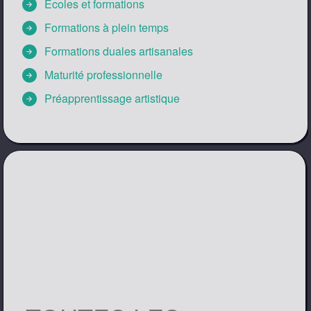
arrow_circle_right
Écoles et formations
arrow_circle_right
Formations à plein temps
arrow_circle_right
Formations duales artisanales
arrow_circle_right
Maturité professionnelle
arrow_circle_right
Préapprentissage artistique