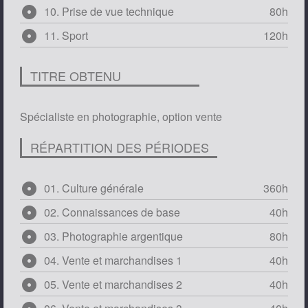
adjust
10. Prise de vue technique
80h
adjust
11. Sport
120h
TITRE OBTENU
Spécialiste en photographie, option vente
RÉPARTITION DES PÉRIODES
adjust
01. Culture générale
360h
adjust
02. Connaissances de base
40h
adjust
03. Photographie argentique
80h
adjust
04. Vente et marchandises 1
40h
adjust
05. Vente et marchandises 2
40h