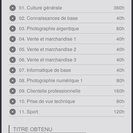
adjust
01. Culture générale
360h
adjust
02. Connaissances de base
40h
adjust
03. Photographie argentique
80h
adjust
04. Vente et marchandise 1
40h
adjust
05. Vente et marchandise 2
40h
adjust
06. Vente et marchandise 3
40h
adjust
07. Informatique de base
40h
adjust
08. Photographie numérique 1
80h
adjust
09. Clientelle professionnelle
160h
adjust
10. Prise de vue technique
80h
adjust
11. Sport
120h
TITRE OBTENU