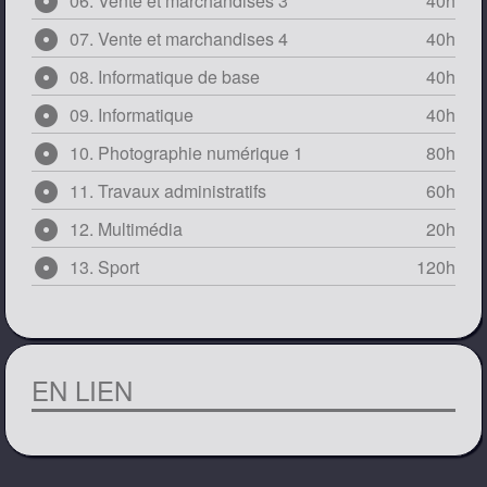
adjust
06. Vente et marchandises 3
40h
adjust
07. Vente et marchandises 4
40h
adjust
08. Informatique de base
40h
adjust
09. Informatique
40h
adjust
10. Photographie numérique 1
80h
adjust
11. Travaux administratifs
60h
adjust
12. Multimédia
20h
adjust
13. Sport
120h
EN LIEN