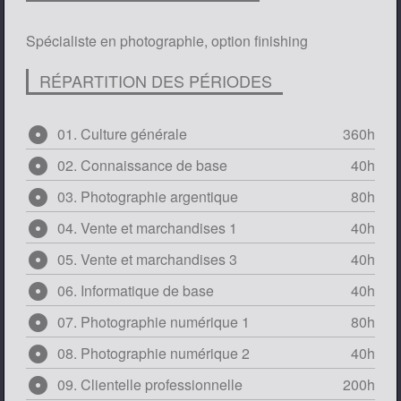
Spécialiste en photographie, option finishing
RÉPARTITION DES PÉRIODES
adjust
01. Culture générale
360h
adjust
02. Connaissance de base
40h
adjust
03. Photographie argentique
80h
adjust
04. Vente et marchandises 1
40h
adjust
05. Vente et marchandises 3
40h
adjust
06. Informatique de base
40h
adjust
07. Photographie numérique 1
80h
adjust
08. Photographie numérique 2
40h
adjust
09. Clientelle professionnelle
200h