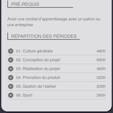
PRÉ-REQUIS
Avoir une contrat d’apprentissage avec un patron ou
une entreprise
RÉPARTITION DES PÉRIODES
adjust
01. Culture générale
480h
adjust
02. Conception du projet
560h
adjust
03. Réalisation du projet
460h
adjust
04. Promotion du produit
320h
adjust
05. Gestion de l'atelier
200h
adjust
06. Sport
260h