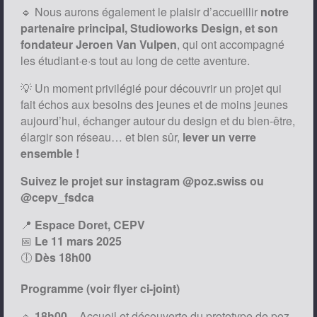
🔹 Nous aurons également le plaisir d’accueillir
notre
partenaire principal, Studioworks Design, et son
fondateur Jeroen Van Vulpen
, qui ont accompagné
les étudiant·e·s tout au long de cette aventure.
💡 Un moment privilégié pour découvrir un projet qui
fait échos aux besoins des jeunes et de moins jeunes
aujourd’hui, échanger autour du design et du bien-être,
élargir son réseau… et bien sûr,
lever un verre
ensemble !
Suivez le projet sur instagram @poz.swiss ou
@cepv_fsdca
📍
Espace Doret, CEPV
📅
Le 11 mars 2025
🕕
Dès 18h00
Programme (voir flyer ci-joint)
🔹
18h00
– Accueil et découverte du prototype de poz.