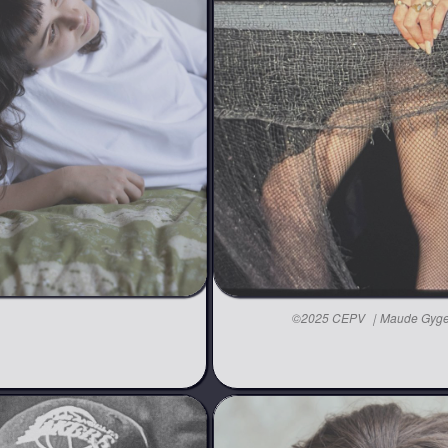
©2025 CEPV ｜Maude Gyge