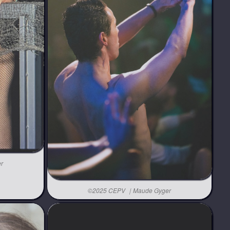
r
©2025 CEPV ｜Maude Gyger