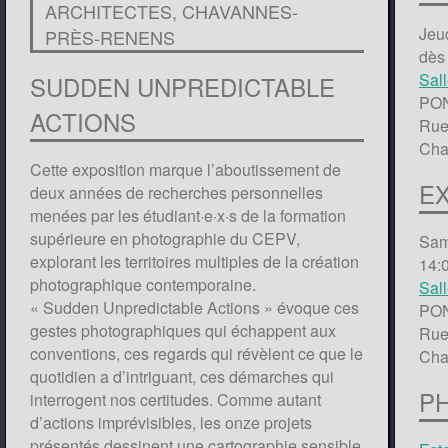
ARCHITECTES, CHAVANNES-
Jeu
PRÈS-RENENS
dès
Sall
SUDDEN UNPREDICTABLE
PON
ACTIONS
Rue
Cha
Cette exposition marque l’aboutissement de
E
deux années de recherches personnelles
menées par les étudiant·e·x·s de la formation
supérieure en photographie du CEPV,
Sam
explorant les territoires multiples de la création
14:
photographique contemporaine.
Sall
« Sudden Unpredictable Actions » évoque ces
PON
gestes photographiques qui échappent aux
Rue
conventions, ces regards qui révèlent ce que le
Cha
quotidien a d’intriguant, ces démarches qui
P
interrogent nos certitudes. Comme autant
d’actions imprévisibles, les onze projets
présentés dessinent une cartographie sensible