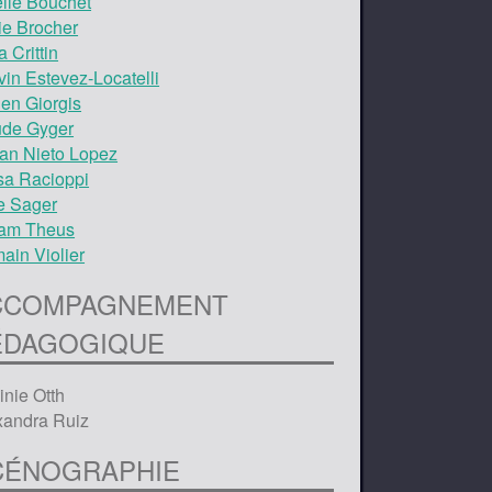
elle Bouchet
ie Brocher
a Crittin
vin Estevez‑Locatelli
ien Giorgis
de Gyger
an Nieto Lopez
sa Racioppi
e Sager
iam Theus
ain Violier
CCOMPAGNEMENT
ÉDAGOGIQUE
inie Otth
xandra Ruiz
CÉNOGRAPHIE