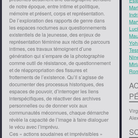
Est
de notre époque, entre intime et politique,
Mar
mémoire et présent, corps et représentation.
Indr
De l’exploration des rapports de genre dans
Mar
les espaces nocturnes aux questionnements
Luc
existentiels de la jeunesse, des enjeux de
Mau
représentation féminine aux récits de parcours
Yoh
intimes, ces travaux témoignent d’une
Tes
génération qui s’empare de la photographie
Nin
comme outil de résistance, de questionnement
Mir
et de réappropriation des fissures et
Rom
frottements de l’existence. Qu’il s’agisse de
A
documenter des processus historiques, des
espaces de pouvoir, d’interroger les liens
P
interspécifiques, de réactiver des archives
personnelles ou de donner voix aux
Virg
communautés méconnues, chaque démarche
Ale
révèle la capacité de l’image à faire dialoguer
le vécu avec l’imprévu.
S
Ces « actions soudaines et imprévisibles »