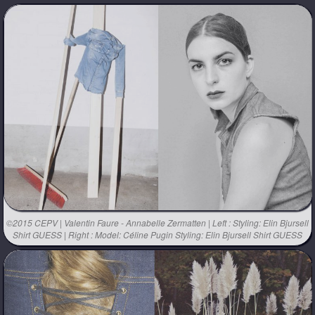
©2015 CEPV | Valentin Faure - Annabelle Zermatten | Left : Styling: Elin Bjursell
Shirt GUESS | Right : Model: Céline Pugin Styling: Elin Bjursell Shirt GUESS