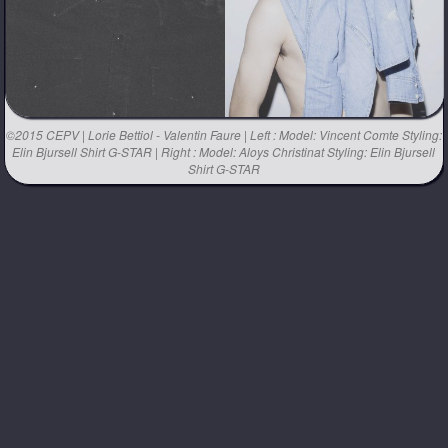
©2015 CEPV | Lorie Bettiol - Valentin Faure | Left : Model: Vincent Comte Styling:
Elin Bjursell Shirt G-STAR | Right : Model: Aloys Christinat Styling: Elin Bjursell
Shirt G-STAR