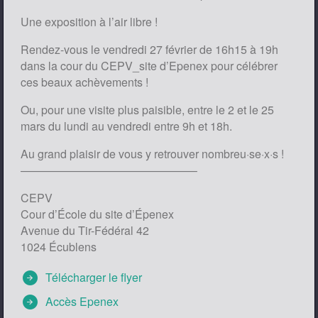
Une exposition à l’air libre !
Rendez-vous le vendredi 27 février de 16h15 à 19h
dans la cour du CEPV_site d’Epenex pour célébrer
ces beaux achèvements !
Ou, pour une visite plus paisible, entre le 2 et le 25
mars du lundi au vendredi entre 9h et 18h.
Au grand plaisir de vous y retrouver nombreu·se·x·s !
———————————————–
CEPV
Cour d’École du site d’Épenex
Avenue du Tir-Fédéral 42
1024 Écublens
arrow_circle_right
Télécharger le flyer
arrow_circle_right
Accès Epenex