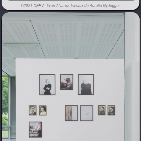
©2021 CEPV | Yvan Alvarez, travaux de Aurelie Nydegger