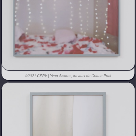
©2021 CEPV | Yvan Alvarez, travaux de Oriana Prati