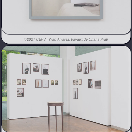
©2021 CEPV | Yvan Alvarez, travaux de Oriana Prati