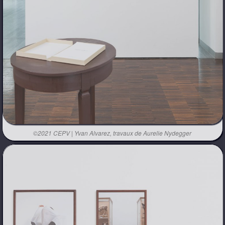
©2021 CEPV | Yvan Alvarez, travaux de Aurelie Nydegger