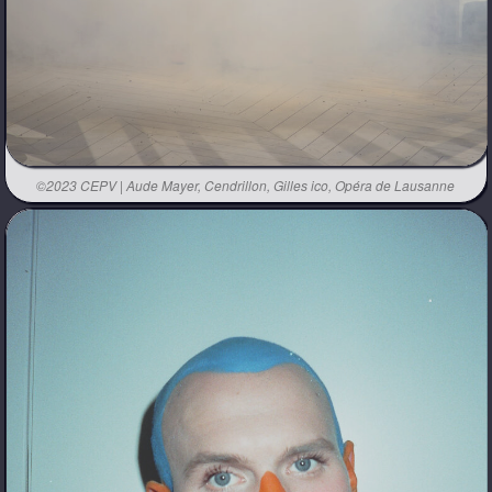
©2023 CEPV | Aude Mayer, Cendrillon, Gilles ico, Opéra de Lausanne