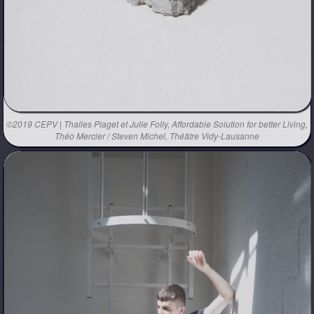
©2019 CEPV | Thalles Piaget et Julie Folly, Affordable Solution for better Living,
Théo Mercier / Steven Michel, Théâtre Vidy-Lausanne