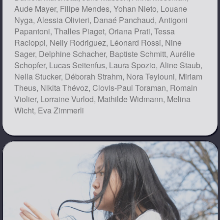
Aude Mayer, Filipe Mendes, Yohan Nieto, Louane
Nyga, Alessia Olivieri, Danaé Panchaud, Antigoni
Papantoni, Thalles Piaget, Oriana Prati, Tessa
Racioppi, Nelly Rodriguez, Léonard Rossi, Nine
Sager, Delphine Schacher, Baptiste Schmitt, Aurélie
Schopfer, Lucas Seitenfus, Laura Spozio, Aline Staub,
Nella Stucker, Déborah Strahm, Nora Teylouni, Miriam
Theus, Nikita Thévoz, Clovis-Paul Toraman, Romain
Violier, Lorraine Vurlod, Mathilde Widmann, Melina
Wicht, Eva Zimmerli