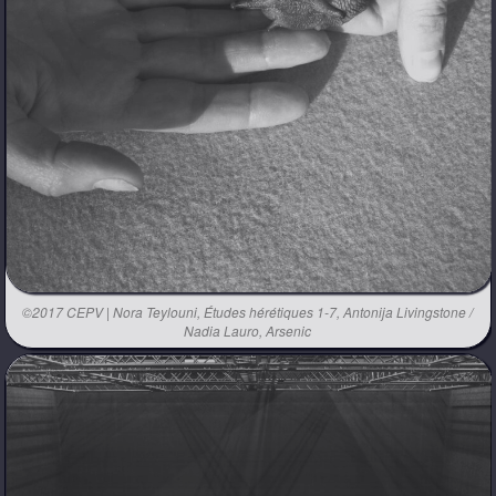
©2017 CEPV | Nora Teylouni, Études hérétiques 1-7, Antonija Livingstone /
Nadia Lauro, Arsenic