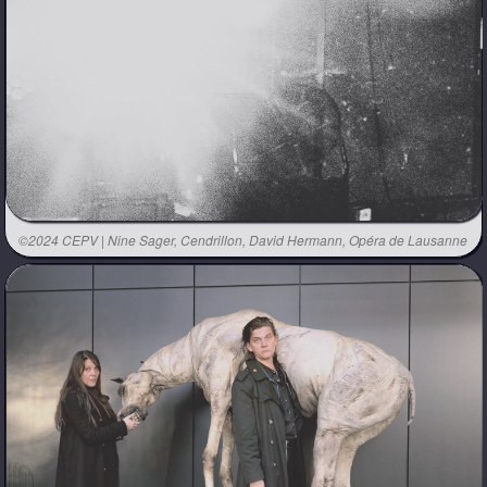
©2024 CEPV | Nine Sager, Cendrillon, David Hermann, Opéra de Lausanne