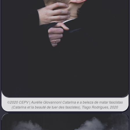
©2020 CEPV | Aurélie Giovannoni Catarina e a beleza de matar fascistas
(Catarina et la beauté de tuer des fascistes), Tiago Rodrigues, 2020