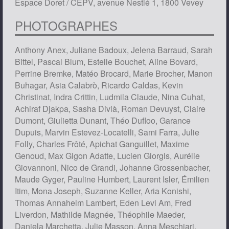
Espace Doret / CEPV, avenue Nestlé 1, 1800 Vevey
PHOTOGRAPHES
Anthony Anex, Juliane Badoux, Jelena Barraud, Sarah
Bittel, Pascal Blum, Estelle Bouchet, Aline Bovard,
Perrine Bremke, Matéo Brocard, Marie Brocher, Manon
Buhagar, Asia Calabrò, Ricardo Caldas, Kevin
Christinat, Indra Crittin, Ludmila Claude, Nina Cuhat,
Achiraf Djakpa, Sasha Divià, Roman Devuyst, Claire
Dumont, Giulietta Dunant, Théo Dufloo, Garance
Dupuis, Marvin Estevez-Locatelli, Sami Farra, Julie
Folly, Charles Frôté, Apichat Ganguillet, Maxime
Genoud, Max Gigon Adatte, Lucien Giorgis, Aurélie
Giovannoni, Nico de Grandi, Johanne Grossenbacher,
Maude Gyger, Pauline Humbert, Laurent Isler, Émilien
Itim, Mona Joseph, Suzanne Keller, Aria Konishi,
Thomas Annaheim Lambert, Eden Levi Am, Fred
Liverdon, Mathilde Magnée, Théophile Maeder,
Daniela Marchetta, Julie Masson, Anna Meschiari,