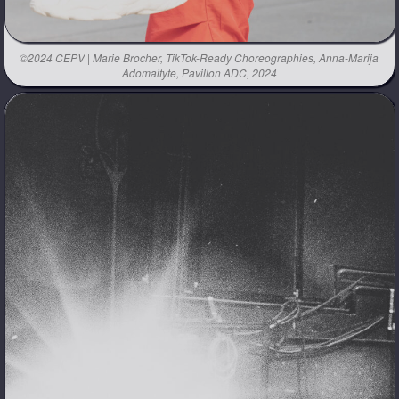
©2024 CEPV | Marie Brocher, TikTok-Ready Choreographies, Anna-Marija
Adomaityte, Pavillon ADC, 2024