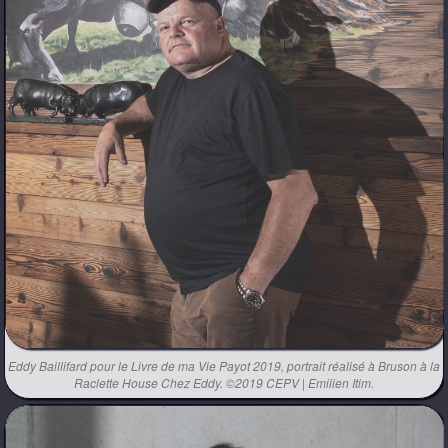
Eddy Baillifard pour le Livre de ma Vie Payot 2019, portrait réalisé à Bruson à la
Raclette House Chez Eddy. ©2019 CEPV | Emilien Itim.