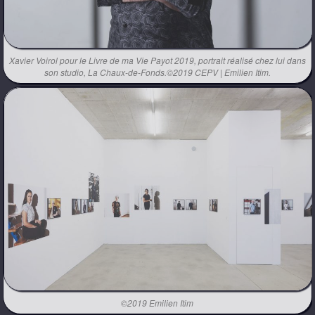
Xavier Voirol pour le Livre de ma Vie Payot 2019, portrait réalisé chez lui dans
son studio, La Chaux-de-Fonds.©2019 CEPV | Emilien Itim.
©2019 Emilien Itim