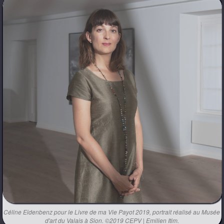
Céline Eidenbenz pour le Livre de ma Vie Payot 2019, portrait réalisé au Musée
d'art du Valais à Sion. ©2019 CEPV | Emilien Itim.