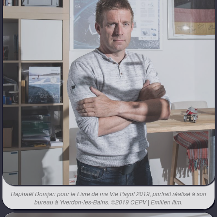
Raphaël Domjan pour le Livre de ma Vie Payot 2019, portrait réalisé à son
bureau à Yverdon-les-Bains. ©2019 CEPV | Emilien Itim.