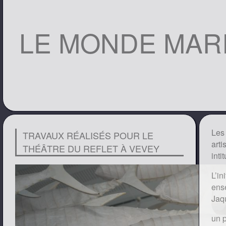
LE MONDE MARI
Les
TRAVAUX RÉALISÉS POUR LE
arti
THÉÂTRE DU REFLET À VEVEY
inti
L’in
ense
Jaqu
un p