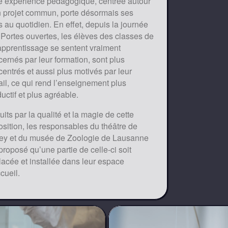
te expérience pédagogique, centrée autour
n projet commun, porte désormais ses
ts au quotidien. En effet, depuis la journée
Portes ouvertes, les élèves des classes de
apprentissage se sentent vraiment
ernés par leur formation, sont plus
entrés et aussi plus motivés par leur
ail, ce qui rend l’enseignement plus
uctif et plus agréable.
its par la qualité et la magie de cette
sition, les responsables du théâtre de
ey et du musée de Zoologie de Lausanne
proposé qu’une partie de celle-ci soit
acée et installée dans leur espace
cueil.