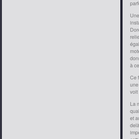
parf
Une 
inst
Dore
reli
égal
mote
don
à c
Ce f
une 
voit
La m
qual
et a
delà
impo