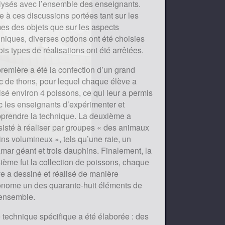
lysés avec l’ensemble des enseignants.
e à ces discussions portées tant sur les
es des objets que sur les aspects
niques, diverses options ont été choisies
rois types de réalisations ont été arrêtées.
remière a été la confection d’un grand
c de thons, pour lequel chaque élève a
isé environ 4 poissons, ce qui leur a permis
c les enseignants d’expérimenter et
pprendre la technique. La deuxième a
sisté à réaliser par groupes « des animaux
ns volumineux », tels qu’une raie, un
mar géant et trois dauphins. Finalement, la
sième fut la collection de poissons, chaque
e a dessiné et réalisé de manière
onome un des quarante-huit éléments de
 ensemble.
technique spécifique a été élaborée : des