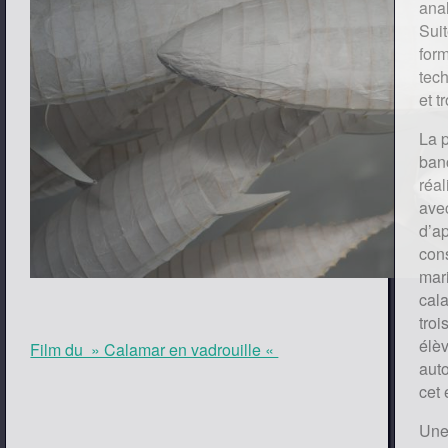
ana
Suit
form
tech
et t
La p
ban
réal
ave
d’a
con
mari
cala
troi
élèv
Film du » Calamar en vadrouille «
aut
cet
Une 