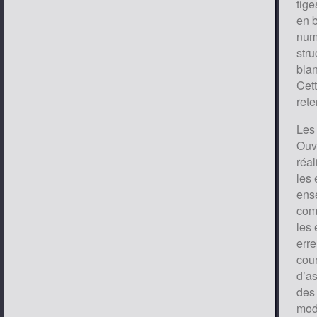
tige
en 
numé
stru
blan
Cett
rete
Les
Ouv
réal
les 
ens
com
les 
erre
cour
d’as
des 
modi