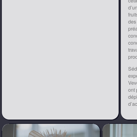
cet
d’u
frui
des 
pré
conc
conc
trav
prod
Sédu
expo
Vev
ont 
dépl
d’ac