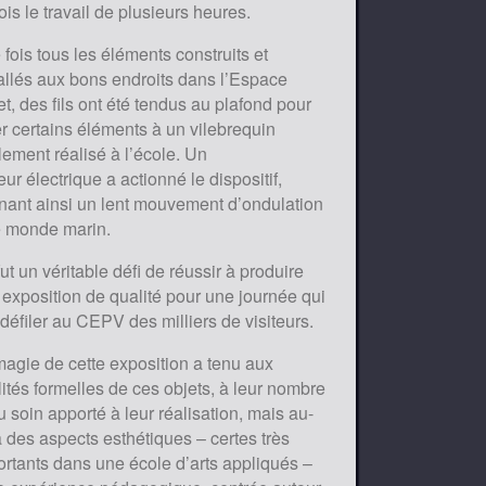
ois le travail de plusieurs heures.
fois tous les éléments construits et
allés aux bons endroits dans l’Espace
t, des fils ont été tendus au plafond pour
er certains éléments à un vilebrequin
ement réalisé à l’école. Un
ur électrique a actionné le dispositif,
nant ainsi un lent mouvement d’ondulation
e monde marin.
ut un véritable défi de réussir à produire
exposition de qualité pour une journée qui
 défiler au CEPV des milliers de visiteurs.
agie de cette exposition a tenu aux
ités formelles de ces objets, à leur nombre
u soin apporté à leur réalisation, mais au-
 des aspects esthétiques – certes très
rtants dans une école d’arts appliqués –