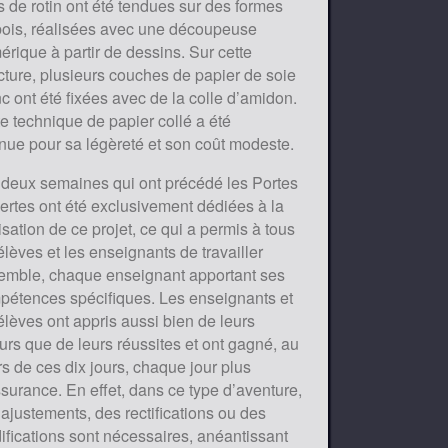
s de rotin ont été tendues sur des formes
bois, réalisées avec une découpeuse
rique à partir de dessins. Sur cette
cture, plusieurs couches de papier de soie
c ont été fixées avec de la colle d’amidon.
e technique de papier collé a été
nue pour sa légèreté et son coût modeste.
 deux semaines qui ont précédé les Portes
ertes ont été exclusivement dédiées à la
isation de ce projet, ce qui a permis à tous
élèves et les enseignants de travailler
emble, chaque enseignant apportant ses
pétences spécifiques. Les enseignants et
élèves ont appris aussi bien de leurs
urs que de leurs réussites et ont gagné, au
s de ces dix jours, chaque jour plus
surance. En effet, dans ce type d’aventure,
ajustements, des rectifications ou des
fications sont nécessaires, anéantissant