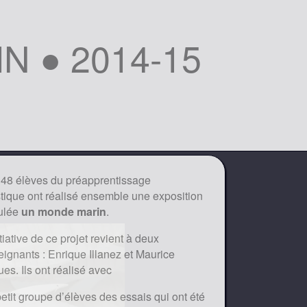
N ● 2014-15
 48 élèves du préapprentissage
stique ont réalisé ensemble une exposition
tulée
un monde marin
.
itiative de ce projet revient à deux
ignants : Enrique Illanez et Maurice
es. Ils ont réalisé avec
etit groupe d’élèves des essais qui ont été