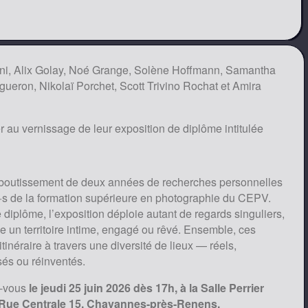
pponi, Alix Golay, Noé Grange, Solène Hoffmann, Samantha
gueron, Nikolaï Porchet, Scott Trivino Rochat et Amira
er au vernissage de leur exposition de diplôme intitulée
’aboutissement de deux années de recherches personnelles
x·s de la formation supérieure en photographie du CEPV.
diplôme, l’exposition déploie autant de regards singuliers,
e un territoire intime, engagé ou rêvé. Ensemble, ces
inéraire à travers une diversité de lieux — réels,
sés ou réinventés.
z-vous
le jeudi 25 juin 2026 dès 17h, à la Salle Perrier
 Rue Centrale 15, Chavannes-près-Renens.