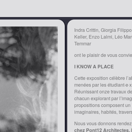
Indra Crittin, Giorgia Fili
Keller, Enzo Lalmi, Léo Mar
Temmar
ont le plaisir de vous convi
I KNOW A PLACE
Cette exposition célèbre l
menées par les étudiant·e·
Réunissant onze travaux de 
chacun explorant par l’imag
propositions composent un it
imaginaires, habités, traver
Nous vous donnons rende
chez Pont12 Architectes,