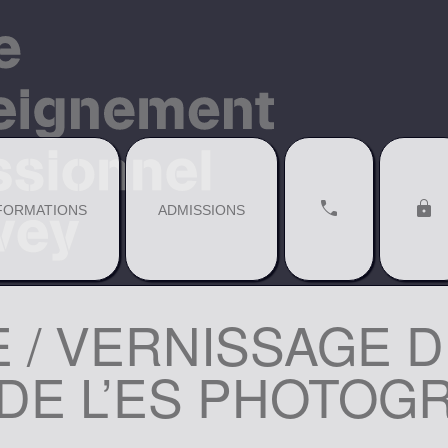
call
lock
FORMATIONS
ADMISSIONS
 / VERNISSAGE D
E L’ES PHOTOGRA