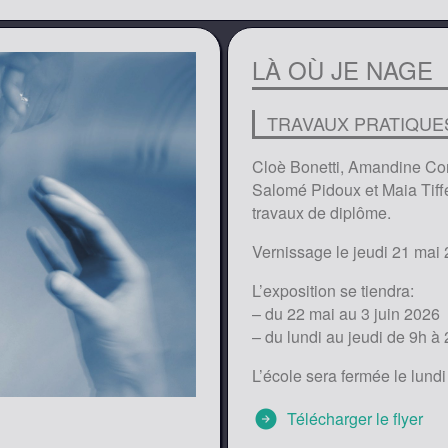
LÀ OÙ JE NAGE
TRAVAUX PRATIQUES
Cloè Bonetti, Amandine Corre
Salomé Pidoux et Maia Tiffert
travaux de diplôme.
Vernissage le jeudi 21 mai
L’exposition se tiendra:
– du 22 mai au 3 juin 2026
– du lundi au jeudi de 9h à 
L’école sera fermée le lundi
arrow_circle_right
Télécharger le flyer